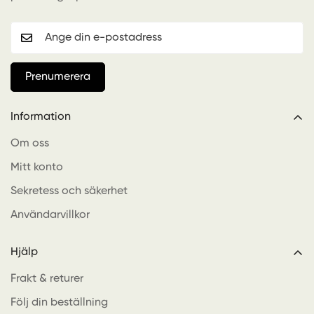
Prenumerera
Information
Confirm your age
Om oss
Are you 18 years old or older?
Mitt konto
Sekretess och säkerhet
No, I'm not
Yes, I am
Användarvillkor
Hjälp
Frakt & returer
Följ din beställning